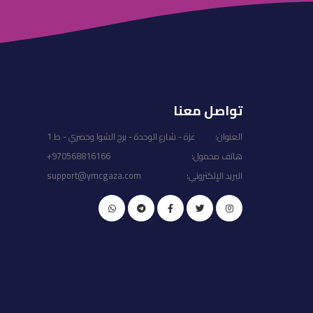
تواصل معنا
العنوان:
غزة - شارع الوحدة - برج الشوا وحصري - ط 1
هاتف محمول:
+970568816166
البريد الإلكتروني:
support@ymcgaza.com